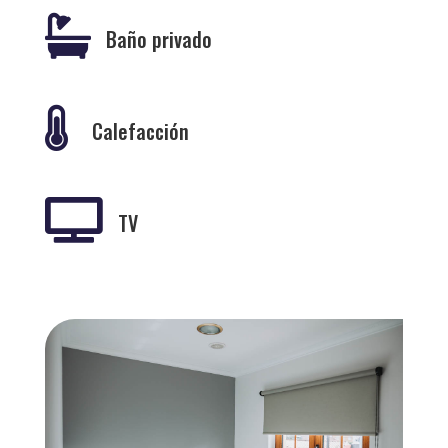

Baño privado

Calefacción

TV