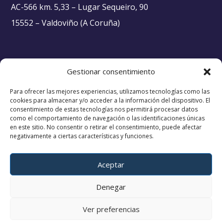
AC-566 km. 5,33 – Lugar Sequeiro, 90
15552 – Valdoviño (A Coruña)
Textos Legales
Gestionar consentimiento
Para ofrecer las mejores experiencias, utilizamos tecnologías como las
– Aviso Legal
cookies para almacenar y/o acceder a la información del dispositivo. El
consentimiento de estas tecnologías nos permitirá procesar datos
–
Política Privacidad
como el comportamiento de navegación o las identificaciones únicas
en este sitio. No consentir o retirar el consentimiento, puede afectar
– Política Cookies
negativamente a ciertas características y funciones.
– Términos y Condiciones
Aceptar
Denegar
Ver preferencias